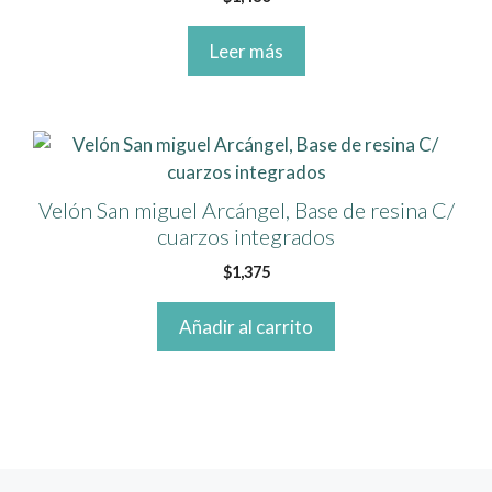
la
página
Leer más
de
producto
Velón San miguel Arcángel, Base de resina C/
cuarzos integrados
$
1,375
Añadir al carrito