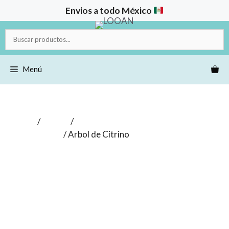
Saltar
Envios a todo México
al
contenido
Buscar
productos...
Menú
Inicio
/
Tienda
/
Lámparas y artículos
decorativos
/ Arbol de Citrino