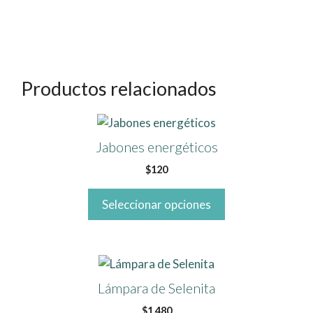
Productos relacionados
Este
producto
Jabones energéticos
tiene
$
120
múltiples
variantes.
Seleccionar opciones
Las
opciones
se
pueden
elegir
Lámpara de Selenita
en
$
1,480