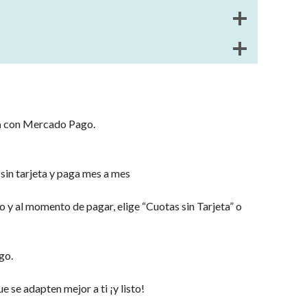
a
con Mercado Pago.
Saber más
n tarjeta y paga mes a mes
o y al momento de pagar, elige “Cuotas sin Tarjeta” o
go.
e se adapten mejor a ti ¡y listo!