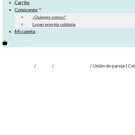
Carrito
Conócenos
¿Quienes somos?
Looan energía solidaria
Mi cuenta
0
Inicio
/
Tienda
/
Cursos y talleres
/ Unión de pareja | Ce