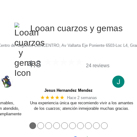
Looan cuarzos y gemas
Centro de Negocios CONCENTRO, Av Vallarta Eje Poniente 6503-Loc L4, Gra
4.8
24 reviews
Jesus Hernandez Mendez
★★★★★
Hace 2 semanas
amables,
Una experiencia única que recomiendo vivir a los amantes
n atendido,
de los cuarzos; atención inmejorable muchas gracias.
 ampliamente
●
●
●
●
●
●
●
●
●
●