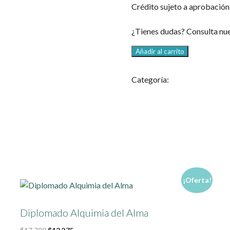
Crédito sujeto a aprobación
¿Tienes dudas? Consulta nu
Unión
Añadir al carrito
de
pareja
Categoría:
Cursos y talleres
|
Ceremonia
Holistica
cantidad
¡Oferta!
Diplomado Alquimia del Alma
Original
Current