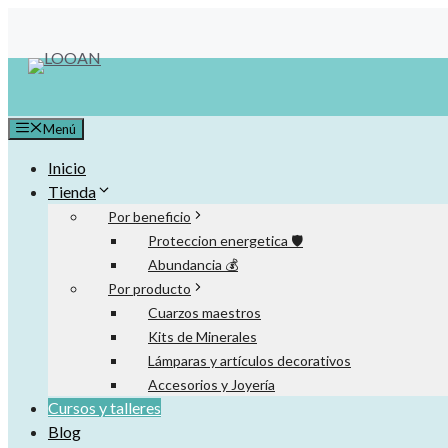
Saltar
al
contenido
Menú
Inicio
Tienda
Por beneficio
Proteccion energetica 🛡️
Abundancia 💰
Por producto
Cuarzos maestros
Kits de Minerales
Lámparas y artículos decorativos
Accesorios y Joyería
Cursos y talleres
Blog