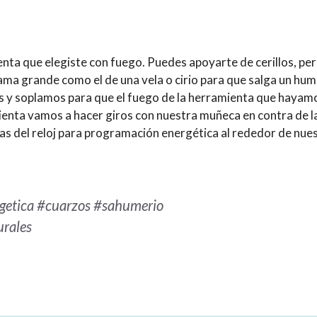
 que elegiste con fuego. Puedes apoyarte de cerillos, pero e
ama grande como el de una vela o cirio para que salga un hum
y soplamos para que el fuego de la herramienta que hayamo
nta vamos a hacer giros con nuestra muñeca en contra de las
las del reloj para programación energética al rededor de nues
getica
#cuarzos
#sahumerio
urales