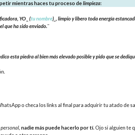
etir mientras haces tu proceso de
limpieza
:
ficadora, YO _ (
tu nombre
)_, limpio y libero toda energía estanca
el que ha sido enviado.¨
edico esta piedra al bien más elevado posible y pido que se dedique
ón.
sApp o checa los links al final para adquirir tu atado de salv
o personal,
nadie más puede hacerlo por tí.
Ojo si alguien te q