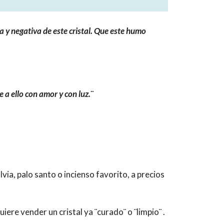
da y negativa de este cristal. Que este humo
 a ello con amor y con luz.¨
ia, palo santo o incienso favorito, a precios
uiere vender un cristal ya ¨curado¨ o ¨limpio¨ .