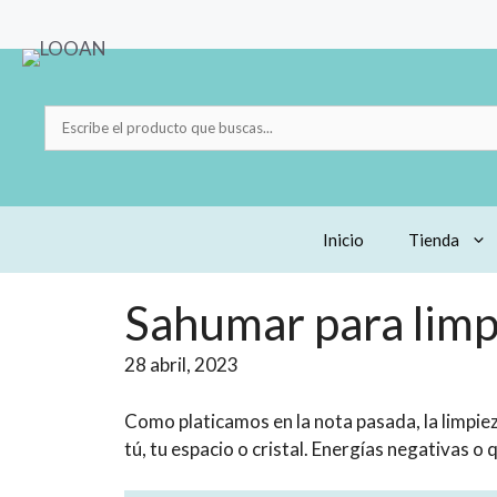
Saltar
al
contenido
Escribe
el
producto
que
buscas...
Inicio
Tienda
Sahumar para limpi
28 abril, 2023
Como platicamos en la nota pasada, la limpiez
tú, tu espacio o cristal. Energías negativas 