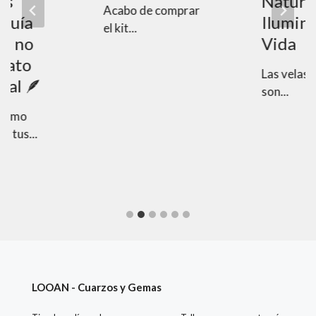
vs
Natural
Acabo de comprar
Guía
Ilumina
el kit...
e no
Vida
gato
Las velas d
tal 🪶
son...
cómo
i tus...
LOOAN - Cuarzos y Gemas