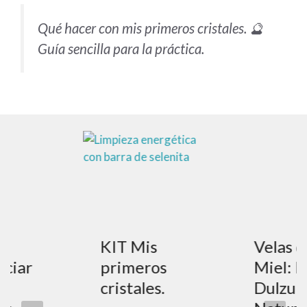
Qué hacer con mis primeros cristales. 🔮
Guía sencilla para la práctica.
o
KIT Mis
Velas d
ciar
primeros
Miel: L
s
cristales.
Dulzura