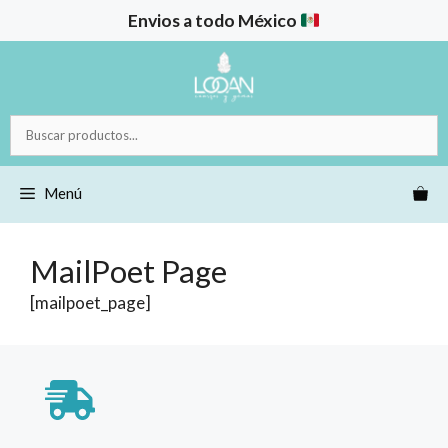
Saltar
Envios a todo México
al
contenido
Buscar
productos...
Menú
MailPoet Page
[mailpoet_page]